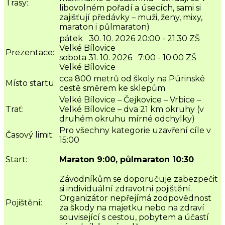
Trasy:
libovolném pořadí a úsecích, sami si
zajišťují předávky – muži, ženy, mixy,
maraton i půlmaraton)
pátek 30. 10. 2026 20:00 - 21:30 ZŠ
Velké Bílovice
Prezentace:
sobota 31. 10. 2026 7:00 - 10:00 ZŠ
Velké Bílovice
cca 800 metrů od školy na Púrinské
Místo startu:
cestě směrem ke sklepům
Velké Bílovice – Čejkovice – Vrbice –
Trať:
Velké Bílovice – dva 21 km okruhy (v
druhém okruhu mírné odchylky)
Pro všechny kategorie uzavření cíle v
Časový limit:
15:00
Start:
Maraton 9:00, půlmaraton 10:30
Závodníkům se doporučuje zabezpečit
si individuální zdravotní pojištění.
Organizátor nepřejímá zodpovědnost
Pojištění:
za škody na majetku nebo na zdraví
související s cestou, pobytem a účastí