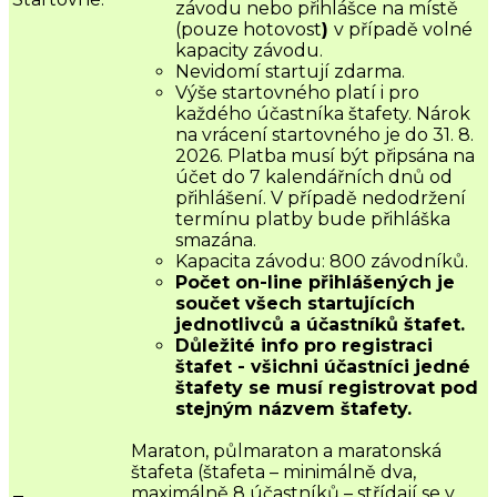
závodu nebo přihlášce na místě
(pouze hotovost
)
v případě volné
kapacity závodu.
Nevidomí startují zdarma.
Výše startovného platí i pro
každého účastníka štafety. Nárok
na vrácení startovného je do 31. 8.
2026. Platba musí být připsána na
účet do 7 kalendářních dnů od
přihlášení. V případě nedodržení
termínu platby bude přihláška
smazána.
Kapacita závodu: 800 závodníků.
Počet on-line přihlášených je
součet všech startujících
jednotlivců a účastníků štafet.
Důležité info pro registraci
štafet - všichni účastníci jedné
štafety se musí registrovat pod
stejným názvem štafety.
Maraton, půlmaraton a maratonská
štafeta (štafeta – minimálně dva,
maximálně 8 účastníků – střídají se v