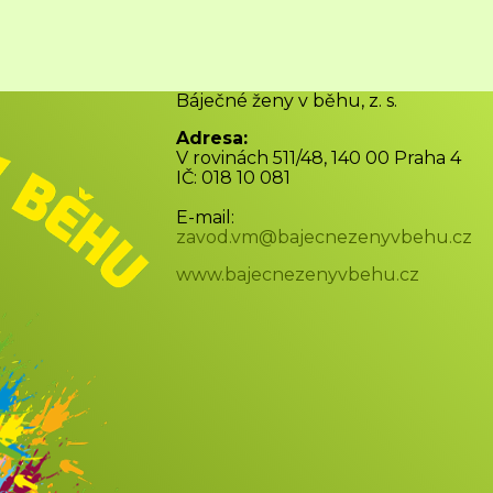
Báječné ženy v běhu, z. s.
Adresa:
V rovinách 511/48, 140 00 Praha 4
IČ: 018 10 081
E-mail:
zavod.vm@bajecnezenyvbehu.cz
www.bajecnezenyvbehu.cz