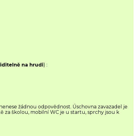
iditelně na hrudi
) :
el nenese žádnou odpovědnost. Úschovna zavazadel je
tě za školou, mobilní WC je u startu, sprchy jsou k