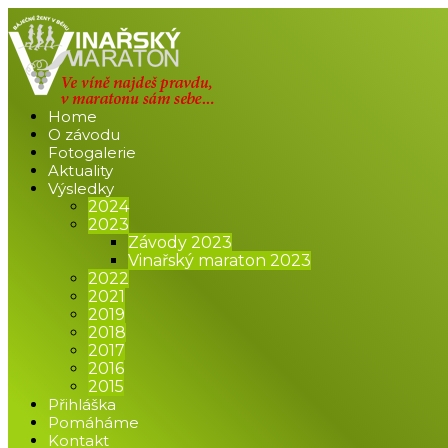
Home
O závodu
Fotogalerie
Aktuality
Výsledky
2024
2023
Závody 2023
Vinařský maraton 2023
2022
2021
2019
2018
2017
2016
2015
Přihláška
Pomáháme
Kontakt