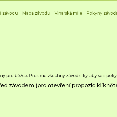
í závodu
Mapa závodu
Vinařská míle
Pokyny závod
y pro běžce. Prosíme všechny závodníky, aby se s poky
ed závodem (pro otevření propozic klikněte
5