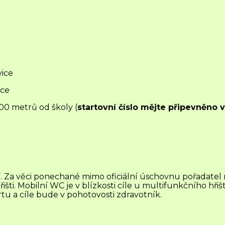
vice
ice
00 metrů od školy (
startovní číslo mějte připevněno v
ěcí. Za věci ponechané mimo oficiální úschovnu pořadat
šti. Mobilní WC je v blízkosti cíle u multifunkčního hřiš
rtu a cíle bude v pohotovosti zdravotník.