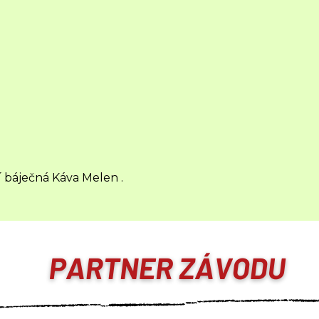
í báječná
Káva Melen
.