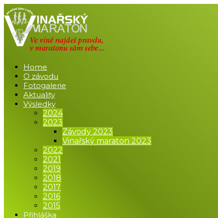
Home
O závodu
Fotogalerie
Aktuality
Výsledky
2024
2023
Závody 2023
Vinařský maraton 2023
2022
2021
2019
2018
2017
2016
2015
Přihláška