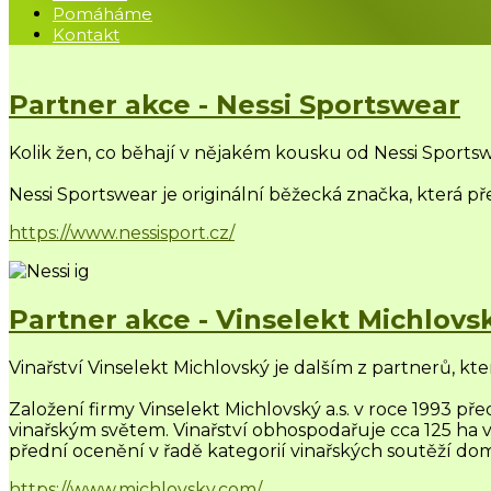
Pomáháme
Kontakt
Partner akce - Nessi Sportswear
Kolik žen, co běhají v nějakém kousku od
Nessi Sports
Nessi Sportswear je originální běžecká značka, která př
https://www.nessisport.cz/
Partner akce - Vinselekt Michlovs
Vinařství Vinselekt Michlovský je dalším z partnerů, 
Založení firmy Vinselekt Michlovský a.s. v roce 1993 př
vinařským světem. Vinařství obhospodařuje cca 125 ha vl
přední ocenění v řadě kategorií vinařských soutěží doma
https://www.michlovsky.com/